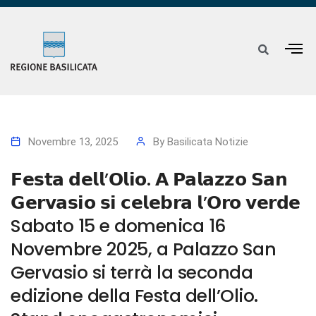
Novembre 13, 2025
By
Basilicata Notizie
𝗙𝗲𝘀𝘁𝗮 𝗱𝗲𝗹𝗹’𝗢𝗹𝗶𝗼. 𝗔 𝗣𝗮𝗹𝗮𝘇𝘇𝗼 𝗦𝗮𝗻
𝗚𝗲𝗿𝘃𝗮𝘀𝗶𝗼 𝘀𝗶 𝗰𝗲𝗹𝗲𝗯𝗿𝗮 𝗹’𝗢𝗿𝗼 𝘃𝗲𝗿𝗱𝗲
Sabato 15 e domenica 16
Novembre 2025, a Palazzo San
Gervasio si terrà la seconda
edizione della Festa dell’Olio.