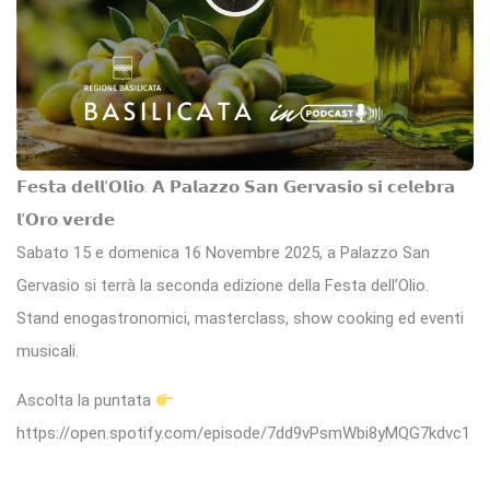
𝗙𝗲𝘀𝘁𝗮 𝗱𝗲𝗹𝗹’𝗢𝗹𝗶𝗼. 𝗔 𝗣𝗮𝗹𝗮𝘇𝘇𝗼 𝗦𝗮𝗻 𝗚𝗲𝗿𝘃𝗮𝘀𝗶𝗼 𝘀𝗶 𝗰𝗲𝗹𝗲𝗯𝗿𝗮
𝗹’𝗢𝗿𝗼 𝘃𝗲𝗿𝗱𝗲
Sabato 15 e domenica 16 Novembre 2025, a Palazzo San
Gervasio si terrà la seconda edizione della Festa dell’Olio.
Stand enogastronomici, masterclass, show cooking ed eventi
musicali.
Ascolta la puntata
https://open.spotify.com/episode/7dd9vPsmWbi8yMQG7kdvc1