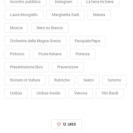
Incontro pubblico
Instagram
La terra mi tiene
Laura Mongiello
Margherita Sarli
Matera
Musica
Nero su Bianco
Orchestra della Magna Grecia
Pasquale Pepe
Policoro
Poste Italiane
Potenza
Presentazione libro
Prevenzione
Rionero in Vulture
Rubriche
teatro
turismo
Unibas
Unibas Inside
Venosa
Vito Bardi
12
LIKES