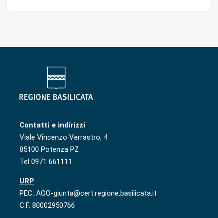
Contatti e indirizzi
Viale Vincenzo Verrastro, 4
85100 Potenza PZ
Tel 0971 661111
URP
PEC: AOO-giunta@cert.regione.basilicata.it
C.F. 80002950766