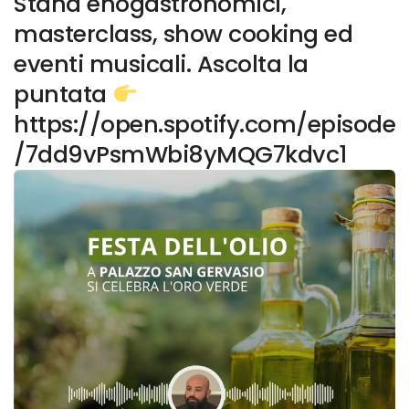
Stand enogastronomici,
masterclass, show cooking ed
eventi musicali. Ascolta la
puntata
https://open.spotify.com/episode
/7dd9vPsmWbi8yMQG7kdvc1