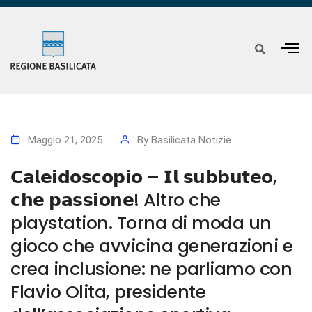
Maggio 21, 2025
By
Basilicata Notizie
𝗖𝗮𝗹𝗲𝗶𝗱𝗼𝘀𝗰𝗼𝗽𝗶𝗼 – 𝗜𝗹 𝘀𝘂𝗯𝗯𝘂𝘁𝗲𝗼,
𝗰𝗵𝗲 𝗽𝗮𝘀𝘀𝗶𝗼𝗻𝗲! Altro che
playstation. Torna di moda un
gioco che avvicina generazioni e
crea inclusione: ne parliamo con
Flavio Olita, presidente