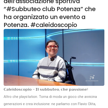
dell’associazione sportiva
“#Subbuteo club Potenza” che
ha organizzato un evento a
Potenza. #caleidoscopio
𝗖𝗮𝗹𝗲𝗶𝗱𝗼𝘀𝗰𝗼𝗽𝗶𝗼 – 𝗜𝗹 𝘀𝘂𝗯𝗯𝘂𝘁𝗲𝗼, 𝗰𝗵𝗲 𝗽𝗮𝘀𝘀𝗶𝗼𝗻𝗲!
Altro che playstation. Torna di moda un gioco che avvicina
generazioni e crea inclusione: ne parliamo con Flavio Olita,