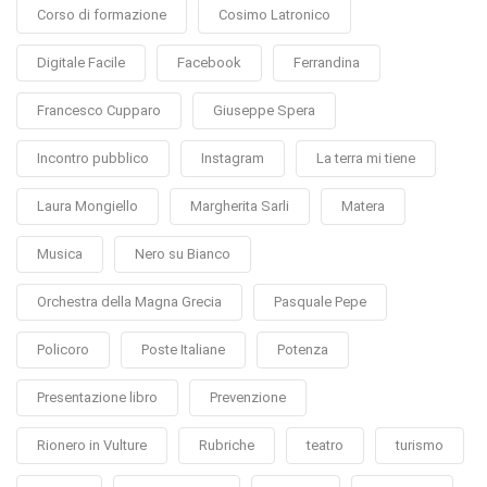
Corso di formazione
Cosimo Latronico
Digitale Facile
Facebook
Ferrandina
Francesco Cupparo
Giuseppe Spera
Incontro pubblico
Instagram
La terra mi tiene
Laura Mongiello
Margherita Sarli
Matera
Musica
Nero su Bianco
Orchestra della Magna Grecia
Pasquale Pepe
Policoro
Poste Italiane
Potenza
Presentazione libro
Prevenzione
Rionero in Vulture
Rubriche
teatro
turismo