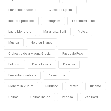
Francesco Cupparo
Giuseppe Spera
Incontro pubblico
Instagram
La terra mi tiene
Laura Mongiello
Margherita Sarli
Matera
Musica
Nero su Bianco
Orchestra della Magna Grecia
Pasquale Pepe
Policoro
Poste Italiane
Potenza
Presentazione libro
Prevenzione
Rionero in Vulture
Rubriche
teatro
turismo
Unibas
Unibas Inside
Venosa
Vito Bardi