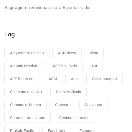
#agr #giornaleradiobasilicata #giornaleradio
Tag
Acquedotto Lucano
AGR News
alsia
Antonio Nicoletti
AOR San Carlo
Apt
APT Basilicata
ASM
Asp
Caleidoscopio
Camerata delle Arti
Carmine Cicala
Comune di Matera
Concerto
Convegno
Corso di formazione
Cosimo Latronico
Digitale Facile
Facebook
Ferrandina