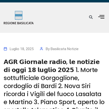
Luglio 18, 2025
By
Basilicata Notizie
𝗔𝗚𝗥 𝗚𝗶𝗼𝗿𝗻𝗮𝗹𝗲 𝗿𝗮𝗱𝗶𝗼, 𝗹𝗲 𝗻𝗼𝘁𝗶𝘇𝗶𝗲
𝗱𝗶 𝗼𝗴𝗴𝗶 𝟭𝟴 𝗹𝘂𝗴𝗹𝗶𝗼 𝟮𝟬𝟮𝟱 1. Morte
sottufficiale Gorgoglione,
cordoglio di Bardi 2. Nova Siri
ricorda i Vigili del fuoco Lasalata
e Martino 3. Piano Sport, aperto lo