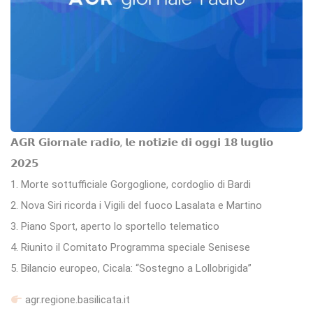
𝗔𝗚𝗥 𝗚𝗶𝗼𝗿𝗻𝗮𝗹𝗲 𝗿𝗮𝗱𝗶𝗼, 𝗹𝗲 𝗻𝗼𝘁𝗶𝘇𝗶𝗲 𝗱𝗶 𝗼𝗴𝗴𝗶 𝟭𝟴 𝗹𝘂𝗴𝗹𝗶𝗼
𝟮𝟬𝟮𝟱
1. Morte sottufficiale Gorgoglione, cordoglio di Bardi
2. Nova Siri ricorda i Vigili del fuoco Lasalata e Martino
3. Piano Sport, aperto lo sportello telematico
4. Riunito il Comitato Programma speciale Senisese
5. Bilancio europeo, Cicala: “Sostegno a Lollobrigida”
agr.regione.basilicata.it