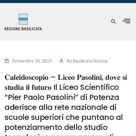
Settembre 30, 2025
By
Basilicata Notizie
𝐂𝐚𝐥𝐞𝐢𝐝𝐨𝐬𝐜𝐨𝐩𝐢𝐨 – 𝐋𝐢𝐜𝐞𝐨 𝐏𝐚𝐬𝐨𝐥𝐢𝐧𝐢, 𝐝𝐨𝐯𝐞 𝐬𝐢
𝐬𝐭𝐮𝐝𝐢𝐚 𝐢𝐥 𝐟𝐮𝐭𝐮𝐫𝐨 Il Liceo Scientifico
“Pier Paolo Pasolini” di Potenza
aderisce alla rete nazionale di
scuole superiori che puntano al
potenziamento dello studio