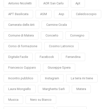
Antonio Nicoletti
AOR San Carlo
Apt
APT Basilicata
ASM
Asp
Caleidoscopio
Camerata delle Arti
Carmine Cicala
Comune di Matera
Concerto
Convegno
Corso di formazione
Cosimo Latronico
Digitale Facile
Facebook
Ferrandina
Francesco Cupparo
Giuseppe Spera
Incontro pubblico
Instagram
La terra mi tiene
Laura Mongiello
Margherita Sarli
Matera
Musica
Nero su Bianco