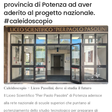
provincia di Potenza ad aver
aderito al progetto nazionale.
#caleidoscopio
𝐂𝐚𝐥𝐞𝐢𝐝𝐨𝐬𝐜𝐨𝐩𝐢𝐨 – 𝐋𝐢𝐜𝐞𝐨 𝐏𝐚𝐬𝐨𝐥𝐢𝐧𝐢, 𝐝𝐨𝐯𝐞 𝐬𝐢 𝐬𝐭𝐮𝐝𝐢𝐚 𝐢𝐥 𝐟𝐮𝐭𝐮𝐫𝐨
Il Liceo Scientifico “Pier Paolo Pasolini” di Potenza aderisce
alla rete nazionale di scuole superiori che puntano al
potenziamento dello studio tecnologico per preparare gli