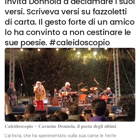
invita Donnola a declamare i suoi
versi. Scriveva versi su fazzoletti
di carta. Il gesto forte di un amico
lo ha convinto a non cestinare le
sue poesie. #caleidoscopio
𝐂𝐚𝐥𝐞𝐢𝐝𝐨𝐬𝐜𝐨𝐩𝐢𝐨 – 𝐂𝐚𝐫𝐦𝐢𝐧𝐞 𝐃𝐨𝐧𝐧𝐨𝐥𝐚, 𝐢𝐥 𝐩𝐨𝐞𝐭𝐚 𝐝𝐞𝐠𝐥𝐢 𝐮𝐥𝐭𝐢𝐦𝐢
L’artista, che ha sperimentato sulla sua carne le ferite