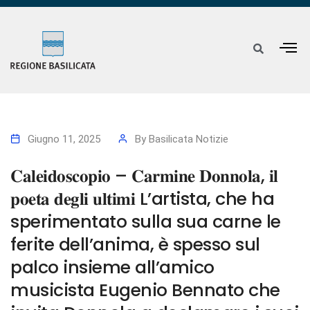
Giugno 11, 2025
By
Basilicata Notizie
𝐂𝐚𝐥𝐞𝐢𝐝𝐨𝐬𝐜𝐨𝐩𝐢𝐨 – 𝐂𝐚𝐫𝐦𝐢𝐧𝐞 𝐃𝐨𝐧𝐧𝐨𝐥𝐚, 𝐢𝐥
𝐩𝐨𝐞𝐭𝐚 𝐝𝐞𝐠𝐥𝐢 𝐮𝐥𝐭𝐢𝐦𝐢 L’artista, che ha
sperimentato sulla sua carne le
ferite dell’anima, è spesso sul
palco insieme all’amico
musicista Eugenio Bennato che