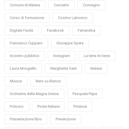
Comune di Matera
Concerto
Convegno
Corso di formazione
Cosimo Latronico
Digitale Facile
Facebook
Ferrandina
Francesco Cupparo
Giuseppe Spera
Incontro pubblico
Instagram
La terra mi tiene
Laura Mongiello
Margherita Sarli
Matera
Musica
Nero su Bianco
Orchestra della Magna Grecia
Pasquale Pepe
Policoro
Poste Italiane
Potenza
Presentazione libro
Prevenzione