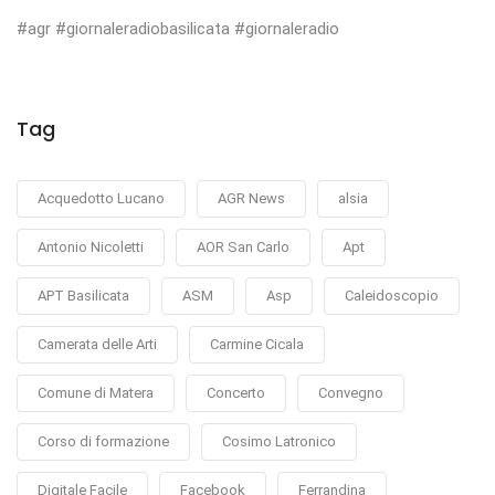
#agr #giornaleradiobasilicata #giornaleradio
Tag
Acquedotto Lucano
AGR News
alsia
Antonio Nicoletti
AOR San Carlo
Apt
APT Basilicata
ASM
Asp
Caleidoscopio
Camerata delle Arti
Carmine Cicala
Comune di Matera
Concerto
Convegno
Corso di formazione
Cosimo Latronico
Digitale Facile
Facebook
Ferrandina