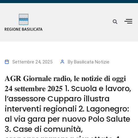
Settembre 24, 2025
By
Basilicata Notizie
𝐀𝐆𝐑 𝐆𝐢𝐨𝐫𝐧𝐚𝐥𝐞 𝐫𝐚𝐝𝐢𝐨, 𝐥𝐞 𝐧𝐨𝐭𝐢𝐳𝐢𝐞 𝐝𝐢 𝐨𝐠𝐠𝐢
𝟐𝟒 𝐬𝐞𝐭𝐭𝐞𝐦𝐛𝐫𝐞 𝟐𝟎𝟐𝟓 1. Scuola e lavoro,
l’assessore Cupparo illustra
interventi regionali 2. Lagonegro:
al via gara per nuovo Polo Salute
3. Case di comunità,