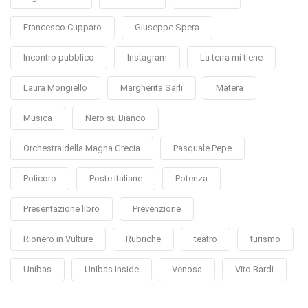
Francesco Cupparo
Giuseppe Spera
Incontro pubblico
Instagram
La terra mi tiene
Laura Mongiello
Margherita Sarli
Matera
Musica
Nero su Bianco
Orchestra della Magna Grecia
Pasquale Pepe
Policoro
Poste Italiane
Potenza
Presentazione libro
Prevenzione
Rionero in Vulture
Rubriche
teatro
turismo
Unibas
Unibas Inside
Venosa
Vito Bardi