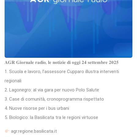
𝐀𝐆𝐑 𝐆𝐢𝐨𝐫𝐧𝐚𝐥𝐞 𝐫𝐚𝐝𝐢𝐨, 𝐥𝐞 𝐧𝐨𝐭𝐢𝐳𝐢𝐞 𝐝𝐢 𝐨𝐠𝐠𝐢 𝟐𝟒 𝐬𝐞𝐭𝐭𝐞𝐦𝐛𝐫𝐞 𝟐𝟎𝟐𝟓
1. Scuola e lavoro, l’assessore Cupparo illustra interventi
regionali
2. Lagonegro: al via gara per nuovo Polo Salute
3. Case di comunità, cronoprogramma rispettato
4. Nuove risorse per i bus urbani
5. Biologico: la Basilicata tra le regioni virtuose
agr.regione.basilicata.it