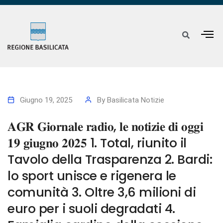
Giugno 19, 2025
By
Basilicata Notizie
𝐀𝐆𝐑 𝐆𝐢𝐨𝐫𝐧𝐚𝐥𝐞 𝐫𝐚𝐝𝐢𝐨, 𝐥𝐞 𝐧𝐨𝐭𝐢𝐳𝐢𝐞 𝐝𝐢 𝐨𝐠𝐠𝐢
𝟏𝟗 𝐠𝐢𝐮𝐠𝐧𝐨 𝟐𝟎𝟐𝟓 1. Total, riunito il
Tavolo della Trasparenza 2. Bardi:
lo sport unisce e rigenera le
comunità 3. Oltre 3,6 milioni di
euro per i suoli degradati 4.