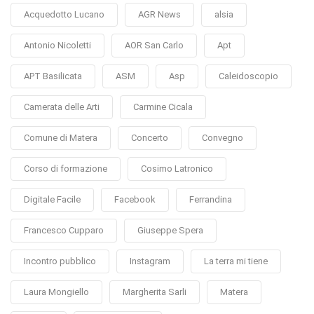
Acquedotto Lucano
AGR News
alsia
Antonio Nicoletti
AOR San Carlo
Apt
APT Basilicata
ASM
Asp
Caleidoscopio
Camerata delle Arti
Carmine Cicala
Comune di Matera
Concerto
Convegno
Corso di formazione
Cosimo Latronico
Digitale Facile
Facebook
Ferrandina
Francesco Cupparo
Giuseppe Spera
Incontro pubblico
Instagram
La terra mi tiene
Laura Mongiello
Margherita Sarli
Matera