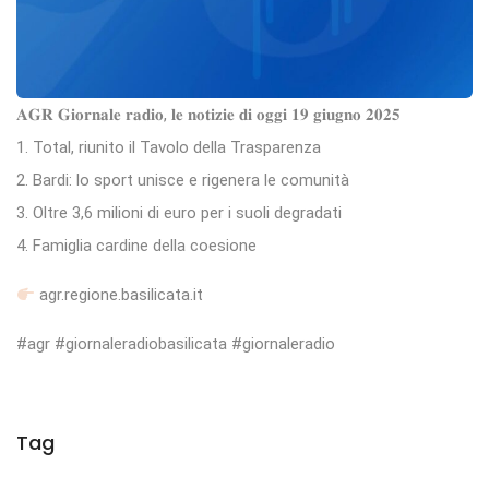
𝐀𝐆𝐑 𝐆𝐢𝐨𝐫𝐧𝐚𝐥𝐞 𝐫𝐚𝐝𝐢𝐨, 𝐥𝐞 𝐧𝐨𝐭𝐢𝐳𝐢𝐞 𝐝𝐢 𝐨𝐠𝐠𝐢 𝟏𝟗 𝐠𝐢𝐮𝐠𝐧𝐨 𝟐𝟎𝟐𝟓
1. Total, riunito il Tavolo della Trasparenza
2. Bardi: lo sport unisce e rigenera le comunità
3. Oltre 3,6 milioni di euro per i suoli degradati
4. Famiglia cardine della coesione
agr.regione.basilicata.it
#agr #giornaleradiobasilicata #giornaleradio
Tag