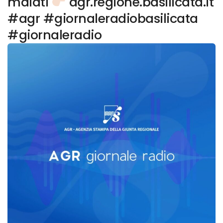
malati
agr.regione.basilicata.it
#agr #giornaleradiobasilicata
#giornaleradio