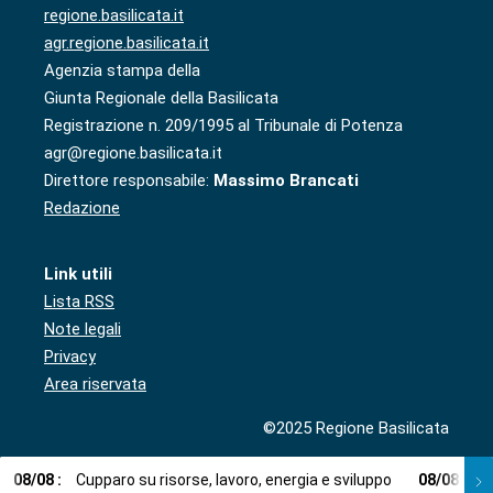
regione.basilicata.it
agr.regione.basilicata.it
Agenzia stampa della
Giunta Regionale della Basilicata
Registrazione n. 209/1995 al Tribunale di Potenza
agr@regione.basilicata.it
Direttore responsabile:
Massimo Brancati
Redazione
Link utili
Lista RSS
Note legali
Privacy
Area riservata
©2025 Regione Basilicata
08
/
08
:
Cupparo su risorse, lavoro, energia e sviluppo
08
/
08
:
L