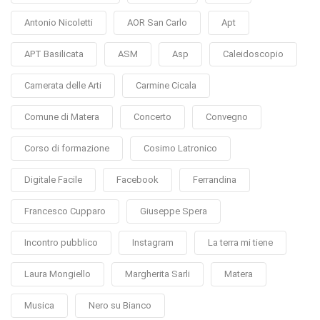
Antonio Nicoletti
AOR San Carlo
Apt
APT Basilicata
ASM
Asp
Caleidoscopio
Camerata delle Arti
Carmine Cicala
Comune di Matera
Concerto
Convegno
Corso di formazione
Cosimo Latronico
Digitale Facile
Facebook
Ferrandina
Francesco Cupparo
Giuseppe Spera
Incontro pubblico
Instagram
La terra mi tiene
Laura Mongiello
Margherita Sarli
Matera
Musica
Nero su Bianco