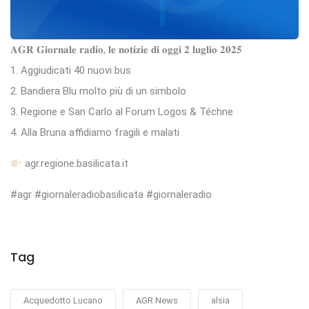
𝐀𝐆𝐑 𝐆𝐢𝐨𝐫𝐧𝐚𝐥𝐞 𝐫𝐚𝐝𝐢𝐨, 𝐥𝐞 𝐧𝐨𝐭𝐢𝐳𝐢𝐞 𝐝𝐢 𝐨𝐠𝐠𝐢 𝟐 𝐥𝐮𝐠𝐥𝐢𝐨 𝟐𝟎𝟐𝟓
1. Aggiudicati 40 nuovi bus
2. Bandiera Blu molto più di un simbolo
3. Regione e San Carlo al Forum Logos & Téchne
4. Alla Bruna affidiamo fragili e malati
agr.regione.basilicata.it
#agr #giornaleradiobasilicata #giornaleradio
Tag
Acquedotto Lucano
AGR News
alsia