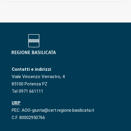
Contatti e indirizzi
Viale Vincenzo Verrastro, 4
85100 Potenza PZ
Tel 0971 661111
URP
PEC: AOO-giunta@cert.regione.basilicata.it
C.F. 80002950766