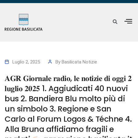
Luglio 2, 2025
By
Basilicata Notizie
𝐀𝐆𝐑 𝐆𝐢𝐨𝐫𝐧𝐚𝐥𝐞 𝐫𝐚𝐝𝐢𝐨, 𝐥𝐞 𝐧𝐨𝐭𝐢𝐳𝐢𝐞 𝐝𝐢 𝐨𝐠𝐠𝐢 𝟐
𝐥𝐮𝐠𝐥𝐢𝐨 𝟐𝟎𝟐𝟓 1. Aggiudicati 40 nuovi
bus 2. Bandiera Blu molto più di
un simbolo 3. Regione e San
Carlo al Forum Logos & Téchne 4.
Alla Bruna affidiamo fragili e