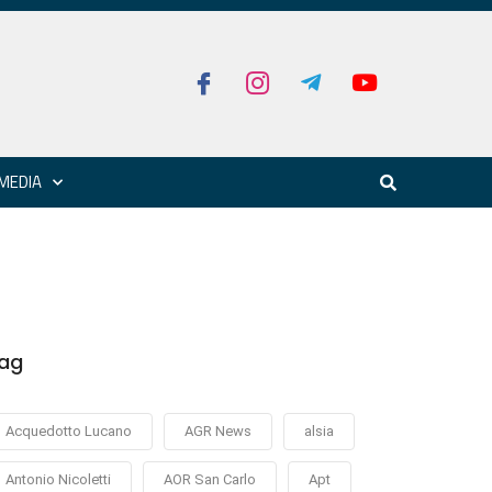
MEDIA
ag
Acquedotto Lucano
AGR News
alsia
Antonio Nicoletti
AOR San Carlo
Apt