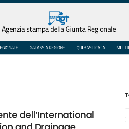
Agenzia stampa della Giunta Regionale
REGIONALE
GALASSIA REGIONE
QUI BASILICATA
MULTI
T
nte dell’International
ion and Drainage