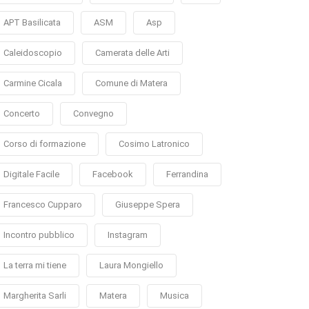
APT Basilicata
ASM
Asp
Caleidoscopio
Camerata delle Arti
Carmine Cicala
Comune di Matera
Concerto
Convegno
Corso di formazione
Cosimo Latronico
Digitale Facile
Facebook
Ferrandina
Francesco Cupparo
Giuseppe Spera
Incontro pubblico
Instagram
La terra mi tiene
Laura Mongiello
Margherita Sarli
Matera
Musica