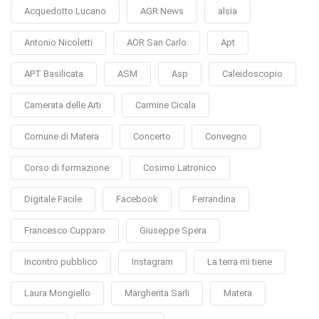
Acquedotto Lucano
AGR News
alsia
Antonio Nicoletti
AOR San Carlo
Apt
APT Basilicata
ASM
Asp
Caleidoscopio
Camerata delle Arti
Carmine Cicala
Comune di Matera
Concerto
Convegno
Corso di formazione
Cosimo Latronico
Digitale Facile
Facebook
Ferrandina
Francesco Cupparo
Giuseppe Spera
Incontro pubblico
Instagram
La terra mi tiene
Laura Mongiello
Margherita Sarli
Matera