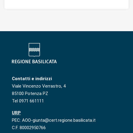
Contatti e indirizzi
Viale Vincenzo Verrastro, 4
85100 Potenza PZ
Tel 0971 661111
URP
PEC: AOO-giunta@cert.regione.basilicata.it
C.F. 80002950766