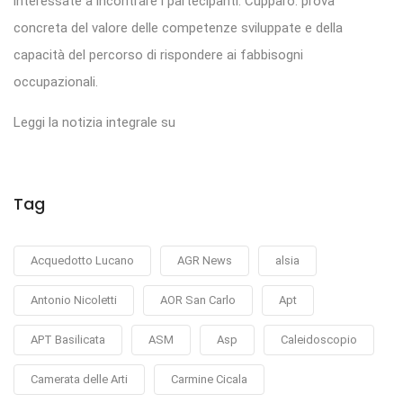
interessate a incontrare i partecipanti. Cupparo: prova
concreta del valore delle competenze sviluppate e della
capacità del percorso di rispondere ai fabbisogni
occupazionali.
Leggi la notizia integrale su
Tag
Acquedotto Lucano
AGR News
alsia
Antonio Nicoletti
AOR San Carlo
Apt
APT Basilicata
ASM
Asp
Caleidoscopio
Camerata delle Arti
Carmine Cicala