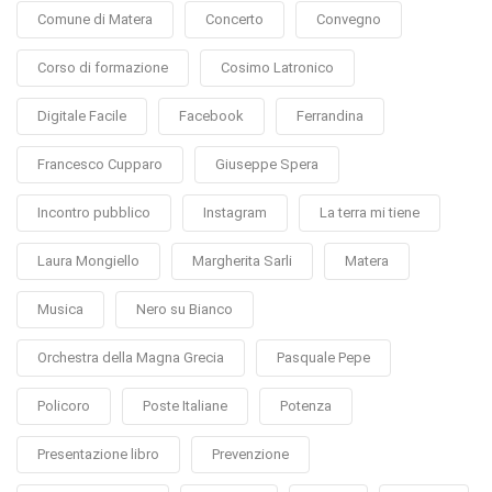
Comune di Matera
Concerto
Convegno
Corso di formazione
Cosimo Latronico
Digitale Facile
Facebook
Ferrandina
Francesco Cupparo
Giuseppe Spera
Incontro pubblico
Instagram
La terra mi tiene
Laura Mongiello
Margherita Sarli
Matera
Musica
Nero su Bianco
Orchestra della Magna Grecia
Pasquale Pepe
Policoro
Poste Italiane
Potenza
Presentazione libro
Prevenzione