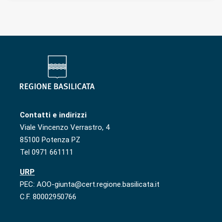
Contatti e indirizzi
Viale Vincenzo Verrastro, 4
85100 Potenza PZ
Tel 0971 661111
URP
PEC: AOO-giunta@cert.regione.basilicata.it
C.F. 80002950766