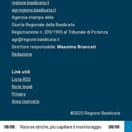
regione.basilicata.it
agr.regione.basilicata.it
Agenzia stampa della
Giunta Regionale della Basilicata
Registrazione n. 209/1995 al Tribunale di Potenza
agr@regione.basilicata.it
Direttore responsabile:
Massimo Brancati
Redazione
Link utili
Lista RSS
Note legali
Privacy
Area riservata
©2025 Regione Basilicata
08
/
08
:
Risorse idriche, più capillare il monitoraggio
08
/
08
:
Cup