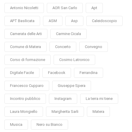
Antonio Nicoletti
AOR San Carlo
Apt
APT Basilicata
ASM
Asp
Caleidoscopio
Camerata delle Arti
Carmine Cicala
Comune di Matera
Concerto
Convegno
Corso di formazione
Cosimo Latronico
Digitale Facile
Facebook
Ferrandina
Francesco Cupparo
Giuseppe Spera
Incontro pubblico
Instagram
La terra mi tiene
Laura Mongiello
Margherita Sarli
Matera
Musica
Nero su Bianco