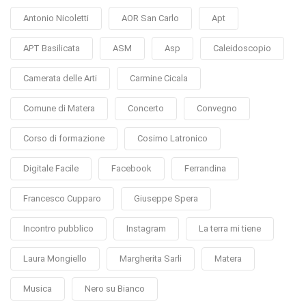
Antonio Nicoletti
AOR San Carlo
Apt
APT Basilicata
ASM
Asp
Caleidoscopio
Camerata delle Arti
Carmine Cicala
Comune di Matera
Concerto
Convegno
Corso di formazione
Cosimo Latronico
Digitale Facile
Facebook
Ferrandina
Francesco Cupparo
Giuseppe Spera
Incontro pubblico
Instagram
La terra mi tiene
Laura Mongiello
Margherita Sarli
Matera
Musica
Nero su Bianco