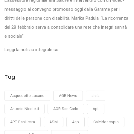
L’assessore regionale alla Salute è intervenuto con un video-
messaggio al convegno promosso oggi dalla Garante per i
diritti delle persone con disabilità, Marika Padula. “La ricorrenza
del 28 febbraio serva a consolidare una rete che integri sanità
e sociale”.
Leggi la notizia integrale su
Tag
Acquedotto Lucano
AGR News
alsia
Antonio Nicoletti
AOR San Carlo
Apt
APT Basilicata
ASM
Asp
Caleidoscopio