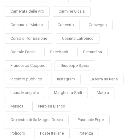
Camerata delle Arti
Carmine Cicala
Comune di Matera
Concerto
Convegno
Corso di formazione
Cosimo Latronico
Digitale Facile
Facebook
Ferrandina
Francesco Cupparo
Giuseppe Spera
Incontro pubblico
Instagram
La terra mi tiene
Laura Mongiello
Margherita Sarli
Matera
Musica
Nero su Bianco
Orchestra della Magna Grecia
Pasquale Pepe
Policoro
Poste Italiane
Potenza