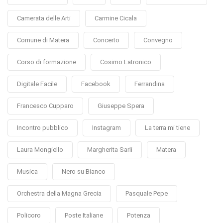
Camerata delle Arti
Carmine Cicala
Comune di Matera
Concerto
Convegno
Corso di formazione
Cosimo Latronico
Digitale Facile
Facebook
Ferrandina
Francesco Cupparo
Giuseppe Spera
Incontro pubblico
Instagram
La terra mi tiene
Laura Mongiello
Margherita Sarli
Matera
Musica
Nero su Bianco
Orchestra della Magna Grecia
Pasquale Pepe
Policoro
Poste Italiane
Potenza