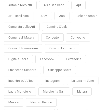
Antonio Nicoletti
AOR San Carlo
Apt
APT Basilicata
ASM
Asp
Caleidoscopio
Camerata delle Arti
Carmine Cicala
Comune di Matera
Concerto
Convegno
Corso di formazione
Cosimo Latronico
Digitale Facile
Facebook
Ferrandina
Francesco Cupparo
Giuseppe Spera
Incontro pubblico
Instagram
La terra mi tiene
Laura Mongiello
Margherita Sarli
Matera
Musica
Nero su Bianco