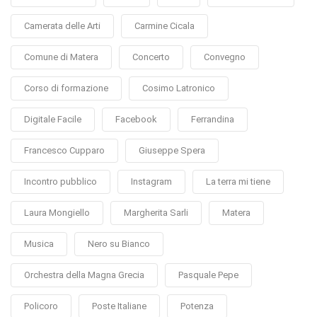
Camerata delle Arti
Carmine Cicala
Comune di Matera
Concerto
Convegno
Corso di formazione
Cosimo Latronico
Digitale Facile
Facebook
Ferrandina
Francesco Cupparo
Giuseppe Spera
Incontro pubblico
Instagram
La terra mi tiene
Laura Mongiello
Margherita Sarli
Matera
Musica
Nero su Bianco
Orchestra della Magna Grecia
Pasquale Pepe
Policoro
Poste Italiane
Potenza