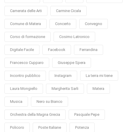
Camerata delle Arti
Carmine Cicala
Comune di Matera
Concerto
Convegno
Corso di formazione
Cosimo Latronico
Digitale Facile
Facebook
Ferrandina
Francesco Cupparo
Giuseppe Spera
Incontro pubblico
Instagram
La terra mi tiene
Laura Mongiello
Margherita Sarli
Matera
Musica
Nero su Bianco
Orchestra della Magna Grecia
Pasquale Pepe
Policoro
Poste Italiane
Potenza