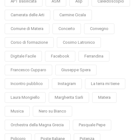
APT Basilicata
ASM
Asp
Caleidoscopio
Camerata delle Arti
Carmine Cicala
Comune di Matera
Concerto
Convegno
Corso di formazione
Cosimo Latronico
Digitale Facile
Facebook
Ferrandina
Francesco Cupparo
Giuseppe Spera
Incontro pubblico
Instagram
La terra mi tiene
Laura Mongiello
Margherita Sarli
Matera
Musica
Nero su Bianco
Orchestra della Magna Grecia
Pasquale Pepe
Policoro
Poste Italiane
Potenza