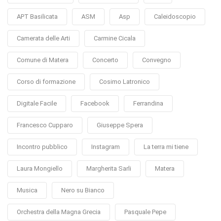
APT Basilicata
ASM
Asp
Caleidoscopio
Camerata delle Arti
Carmine Cicala
Comune di Matera
Concerto
Convegno
Corso di formazione
Cosimo Latronico
Digitale Facile
Facebook
Ferrandina
Francesco Cupparo
Giuseppe Spera
Incontro pubblico
Instagram
La terra mi tiene
Laura Mongiello
Margherita Sarli
Matera
Musica
Nero su Bianco
Orchestra della Magna Grecia
Pasquale Pepe