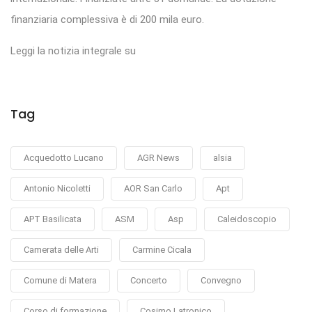
finanziaria complessiva è di 200 mila euro.
Leggi la notizia integrale su
Tag
Acquedotto Lucano
AGR News
alsia
Antonio Nicoletti
AOR San Carlo
Apt
APT Basilicata
ASM
Asp
Caleidoscopio
Camerata delle Arti
Carmine Cicala
Comune di Matera
Concerto
Convegno
Corso di formazione
Cosimo Latronico