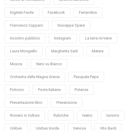
Digitale Facile
Facebook
Ferrandina
Francesco Cupparo
Giuseppe Spera
Incontro pubblico
Instagram
La terra mi tiene
Laura Mongiello
Margherita Sarli
Matera
Musica
Nero su Bianco
Orchestra della Magna Grecia
Pasquale Pepe
Policoro
Poste Italiane
Potenza
Presentazione libro
Prevenzione
Rionero in Vulture
Rubriche
teatro
turismo
Unibas
Unibas Inside
Venosa
Vito Bardi