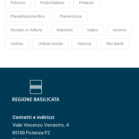
Policoro
Poste Italiane
Potenza
Presentazione libro
Prevenzione
Rionero in Vulture
Rubriche
teatro
turismo
Unibas
Unibas Inside
Venosa
Vito Bardi
Contatti e indirizzi
Viale Vincenzo Verrastro, 4
85100 Potenza PZ