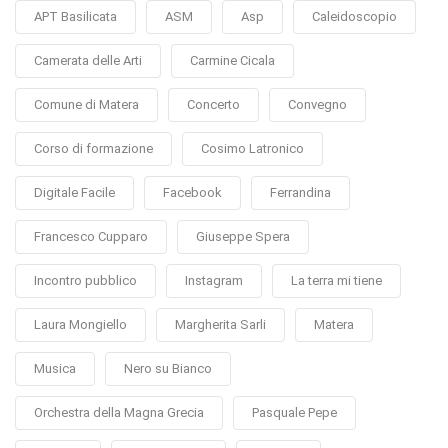
APT Basilicata
ASM
Asp
Caleidoscopio
Camerata delle Arti
Carmine Cicala
Comune di Matera
Concerto
Convegno
Corso di formazione
Cosimo Latronico
Digitale Facile
Facebook
Ferrandina
Francesco Cupparo
Giuseppe Spera
Incontro pubblico
Instagram
La terra mi tiene
Laura Mongiello
Margherita Sarli
Matera
Musica
Nero su Bianco
Orchestra della Magna Grecia
Pasquale Pepe