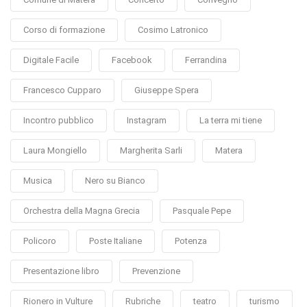
Corso di formazione
Cosimo Latronico
Digitale Facile
Facebook
Ferrandina
Francesco Cupparo
Giuseppe Spera
Incontro pubblico
Instagram
La terra mi tiene
Laura Mongiello
Margherita Sarli
Matera
Musica
Nero su Bianco
Orchestra della Magna Grecia
Pasquale Pepe
Policoro
Poste Italiane
Potenza
Presentazione libro
Prevenzione
Rionero in Vulture
Rubriche
teatro
turismo