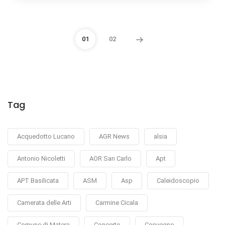
01
02
Tag
Acquedotto Lucano
AGR News
alsia
Antonio Nicoletti
AOR San Carlo
Apt
APT Basilicata
ASM
Asp
Caleidoscopio
Camerata delle Arti
Carmine Cicala
Comune di Matera
Concerto
Convegno