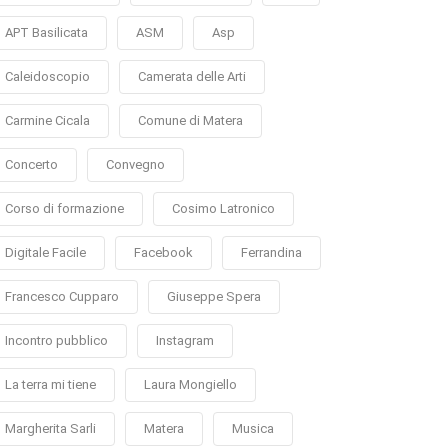
APT Basilicata
ASM
Asp
Caleidoscopio
Camerata delle Arti
Carmine Cicala
Comune di Matera
Concerto
Convegno
Corso di formazione
Cosimo Latronico
Digitale Facile
Facebook
Ferrandina
Francesco Cupparo
Giuseppe Spera
Incontro pubblico
Instagram
La terra mi tiene
Laura Mongiello
Margherita Sarli
Matera
Musica