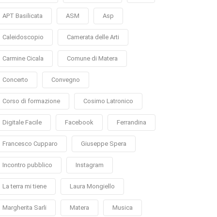
APT Basilicata
ASM
Asp
Caleidoscopio
Camerata delle Arti
Carmine Cicala
Comune di Matera
Concerto
Convegno
Corso di formazione
Cosimo Latronico
Digitale Facile
Facebook
Ferrandina
Francesco Cupparo
Giuseppe Spera
Incontro pubblico
Instagram
La terra mi tiene
Laura Mongiello
Margherita Sarli
Matera
Musica