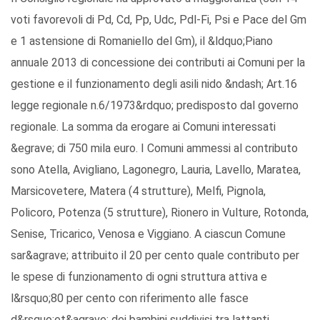
voti favorevoli di Pd, Cd, Pp, Udc, Pdl-Fi, Psi e Pace del Gm
e 1 astensione di Romaniello del Gm), il &ldquo;Piano
annuale 2013 di concessione dei contributi ai Comuni per la
gestione e il funzionamento degli asili nido &ndash; Art.16
legge regionale n.6/1973&rdquo; predisposto dal governo
regionale. La somma da erogare ai Comuni interessati
&egrave; di 750 mila euro. I Comuni ammessi al contributo
sono Atella, Avigliano, Lagonegro, Lauria, Lavello, Maratea,
Marsicovetere, Matera (4 strutture), Melfi, Pignola,
Policoro, Potenza (5 strutture), Rionero in Vulture, Rotonda,
Senise, Tricarico, Venosa e Viggiano. A ciascun Comune
sar&agrave; attribuito il 20 per cento quale contributo per
le spese di funzionamento di ogni struttura attiva e
l&rsquo;80 per cento con riferimento alle fasce
d&rsquo;et&agrave; dei bambini suddivisi tra lattanti,