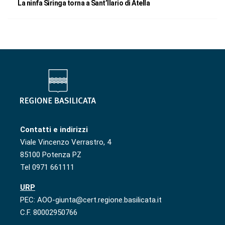
La ninfa Siringa torna a Sant’Ilario di Atella
Contatti e indirizzi
Viale Vincenzo Verrastro, 4
85100 Potenza PZ
Tel 0971 661111
URP
PEC: AOO-giunta@cert.regione.basilicata.it
C.F. 80002950766