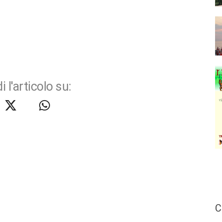
i l'articolo su:
C