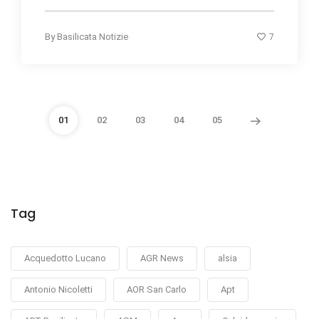
7
By
Basilicata Notizie
01
02
03
04
05
Tag
Acquedotto Lucano
AGR News
alsia
Antonio Nicoletti
AOR San Carlo
Apt