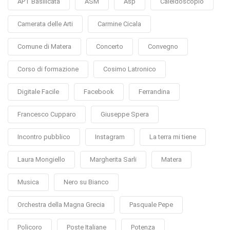
APT Basilicata
ASM
Asp
Caleidoscopio
Camerata delle Arti
Carmine Cicala
Comune di Matera
Concerto
Convegno
Corso di formazione
Cosimo Latronico
Digitale Facile
Facebook
Ferrandina
Francesco Cupparo
Giuseppe Spera
Incontro pubblico
Instagram
La terra mi tiene
Laura Mongiello
Margherita Sarli
Matera
Musica
Nero su Bianco
Orchestra della Magna Grecia
Pasquale Pepe
Policoro
Poste Italiane
Potenza