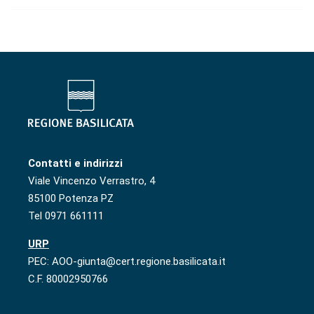
Contatti e indirizzi
Viale Vincenzo Verrastro, 4
85100 Potenza PZ
Tel 0971 661111
URP
PEC: AOO-giunta@cert.regione.basilicata.it
C.F. 80002950766