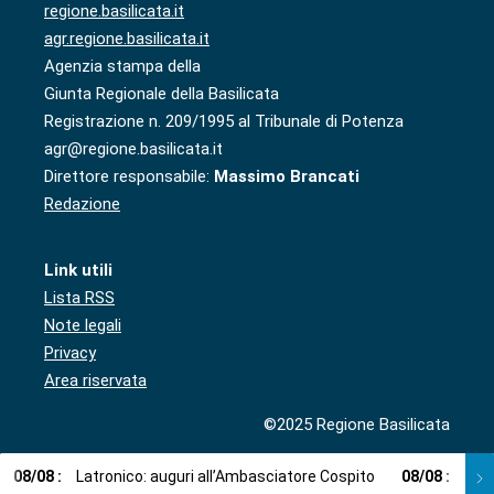
regione.basilicata.it
agr.regione.basilicata.it
Agenzia stampa della
Giunta Regionale della Basilicata
Registrazione n. 209/1995 al Tribunale di Potenza
agr@regione.basilicata.it
Direttore responsabile:
Massimo Brancati
Redazione
Link utili
Lista RSS
Note legali
Privacy
Area riservata
©2025 Regione Basilicata
08
/
08
:
Latronico: auguri all’Ambasciatore Cospito
08
/
08
:
Cosp