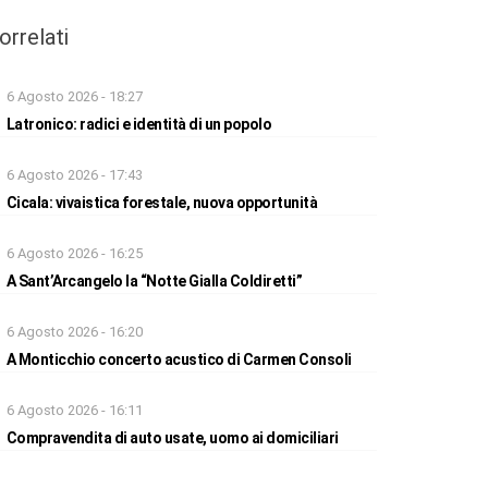
orrelati
6 Agosto 2026 - 18:27
Latronico: radici e identità di un popolo
6 Agosto 2026 - 17:43
Cicala: vivaistica forestale, nuova opportunità
6 Agosto 2026 - 16:25
A Sant’Arcangelo la “Notte Gialla Coldiretti”
6 Agosto 2026 - 16:20
A Monticchio concerto acustico di Carmen Consoli
6 Agosto 2026 - 16:11
Compravendita di auto usate, uomo ai domiciliari