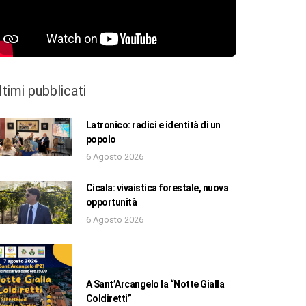
ltimi pubblicati
Latronico: radici e identità di un
popolo
6 Agosto 2026
Cicala: vivaistica forestale, nuova
opportunità
6 Agosto 2026
A Sant’Arcangelo la “Notte Gialla
Coldiretti”