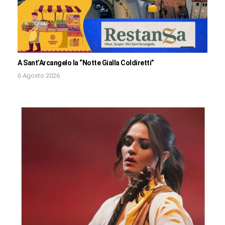
A Sant’Arcangelo la “Notte Gialla Coldiretti”
6 Agosto 2026