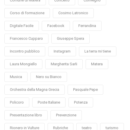
Comune di Matera
Concerto
Convegno
Corso di formazione
Cosimo Latronico
Digitale Facile
Facebook
Ferrandina
Francesco Cupparo
Giuseppe Spera
Incontro pubblico
Instagram
La terra mi tiene
Laura Mongiello
Margherita Sarli
Matera
Musica
Nero su Bianco
Orchestra della Magna Grecia
Pasquale Pepe
Policoro
Poste Italiane
Potenza
Presentazione libro
Prevenzione
Rionero in Vulture
Rubriche
teatro
turismo