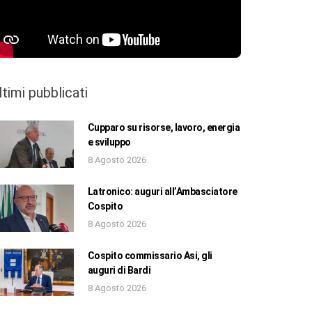
ltimi pubblicati
Cupparo su risorse, lavoro, energia
e sviluppo
8 Agosto 2026
Latronico: auguri all’Ambasciatore
Cospito
8 Agosto 2026
Cospito commissario Asi, gli
auguri di Bardi
8 Agosto 2026