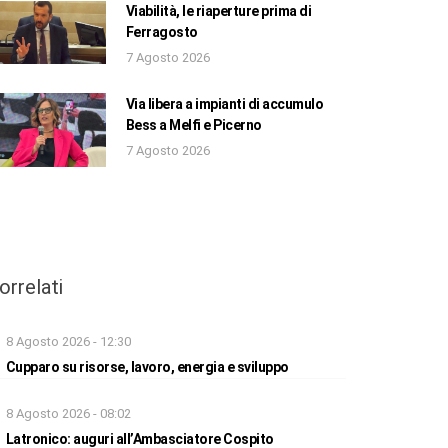
Viabilità, le riaperture prima di
Ferragosto
7 Agosto 2026
Via libera a impianti di accumulo
Bess a Melfi e Picerno
7 Agosto 2026
orrelati
8 Agosto 2026 - 12:30
Cupparo su risorse, lavoro, energia e sviluppo
8 Agosto 2026 - 08:02
Latronico: auguri all’Ambasciatore Cospito