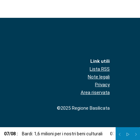
Link utili
Lista RSS
Note legali
Privacy
Area riservata
©2025 Regione Basilicata
07
/
08
:
Bardi: 1,6 milioni per i nostri beni culturali
07
/
08
:
Una ca