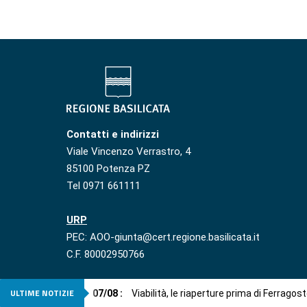
Contatti e indirizzi
Viale Vincenzo Verrastro, 4
85100 Potenza PZ
Tel 0971 661111
URP
PEC: AOO-giunta@cert.regione.basilicata.it
C.F. 80002950766
ULTIME NOTIZIE
07
/
08
:
Viabilità, le riaperture prima di Ferragos