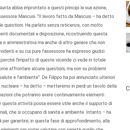
iunta abbia improntato a questi principi la sua azione,
ssessore Mancusi. "Il lavoro fatto da Mancusi – ha detto
le questioni. Ha parlato senza reticenze, con molto
menti documentali a disposizione, ricostruendo questa
ica e amministrativa ma anche di altro genere che non
videnti e su cui pure l'assessore ha espresso giudizi.
perché l'impatto di queste vicende ci vede in totale
come affrontare alcune questioni, ma non su problemi
alute e l'ambiente". De Filippo ha poi annunciato ulteriori
 il nucleare – ha detto – metteremo in piedi un tavolo della
C
ociazioni che potranno avere continuamente elementi
r questa attività possa essere utile anche il supporto di
ionali, che si occupano di sanità e ambiente. Intanto – ha
i per garantire, in questa fase di approfondimento, alla
gli elementi per poter valutare con serietà quello che