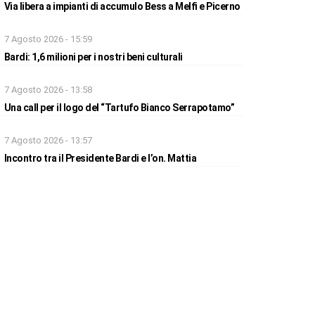
Via libera a impianti di accumulo Bess a Melfi e Picerno
7 Agosto 2026 - 15:59
Bardi: 1,6 milioni per i nostri beni culturali
7 Agosto 2026 - 13:58
Una call per il logo del “Tartufo Bianco Serrapotamo”
7 Agosto 2026 - 13:57
Incontro tra il Presidente Bardi e l’on. Mattia