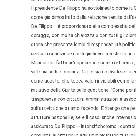
Il presidente De Filippo ha sottolineato come la G
come già dimostrato dalla relazione tenuta dall'a
De Filippo – é proporzionato alla complessità del
coraggio, con molta chiarezza e con tutti gli ele
storia che presenta lembi di responsabilità polit
siamo in condizione noi di giudicare ma che sono e
Mancusi ha fatto un'esposizione senza reticenze, 
sintonia sulle comunità. Ci possiamo dividere su 
come questo, che tocca valori inviolabili come la s
iniziative della Giunta sulla questione. "Come per
trasparenza con cittadini, amministrazioni e ass
sull'attività che stiamo facendo. E ritengo che pe
strutture nazionali e, se è il caso, anche internaz
assicurato De Filippo – intensificheremo i controll
comunità, ai cittadini e agli amministratori tutti 