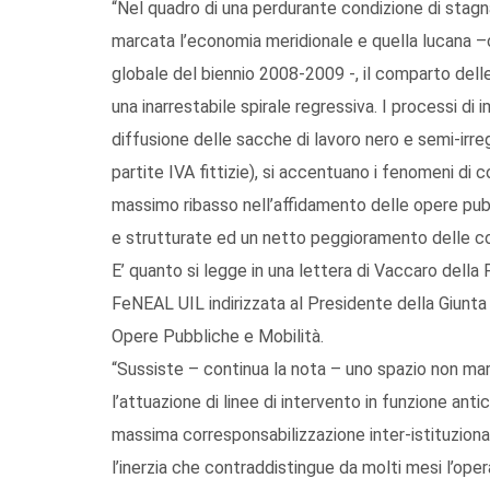
“Nel quadro di una perdurante condizione di stagna
marcata l’economia meridionale e quella lucana –c
globale del biennio 2008-2009 -, il comparto delle 
una inarrestabile spirale regressiva. I processi di
diffusione delle sacche di lavoro nero e semi-irre
partite IVA fittizie), si accentuano i fenomeni di 
massimo ribasso nell’affidamento delle opere pubb
e strutturate ed un netto peggioramento delle cond
E’ quanto si legge in una lettera di Vaccaro dell
FeNEAL UIL indirizzata al Presidente della Giunta
Opere Pubbliche e Mobilità.
“Sussiste – continua la nota – uno spazio non marg
l’attuazione di linee di intervento in funzione antic
massima corresponsabilizzazione inter-istituzional
l’inerzia che contraddistingue da molti mesi l’oper