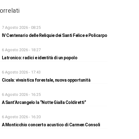
orrelati
7 Agosto 2026 - 08:25
IV Centenario delle Reliquie dei Santi Felice e Policarpo
6 Agosto 2026 - 18:27
Latronico: radici e identità di un popolo
6 Agosto 2026 - 17:43
Cicala: vivaistica forestale, nuova opportunità
6 Agosto 2026 - 16:25
A Sant’Arcangelo la “Notte Gialla Coldiretti”
6 Agosto 2026 - 16:20
A Monticchio concerto acustico di Carmen Consoli