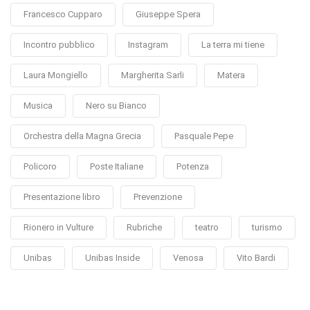
Francesco Cupparo
Giuseppe Spera
Incontro pubblico
Instagram
La terra mi tiene
Laura Mongiello
Margherita Sarli
Matera
Musica
Nero su Bianco
Orchestra della Magna Grecia
Pasquale Pepe
Policoro
Poste Italiane
Potenza
Presentazione libro
Prevenzione
Rionero in Vulture
Rubriche
teatro
turismo
Unibas
Unibas Inside
Venosa
Vito Bardi