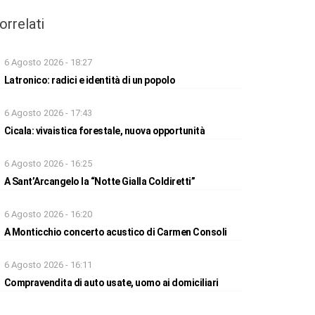
orrelati
6 Agosto 2026 - 18:27
Latronico: radici e identità di un popolo
6 Agosto 2026 - 17:43
Cicala: vivaistica forestale, nuova opportunità
6 Agosto 2026 - 16:25
A Sant’Arcangelo la “Notte Gialla Coldiretti”
6 Agosto 2026 - 16:20
A Monticchio concerto acustico di Carmen Consoli
6 Agosto 2026 - 16:11
Compravendita di auto usate, uomo ai domiciliari