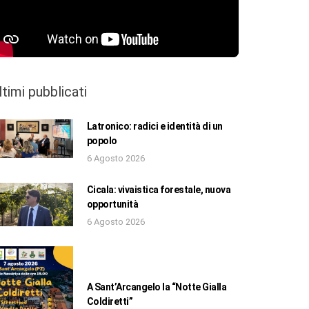
ltimi pubblicati
Latronico: radici e identità di un
popolo
6 Agosto 2026
Cicala: vivaistica forestale, nuova
opportunità
6 Agosto 2026
A Sant’Arcangelo la “Notte Gialla
Coldiretti”