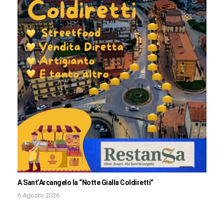
A Sant’Arcangelo la “Notte Gialla Coldiretti”
6 Agosto 2026