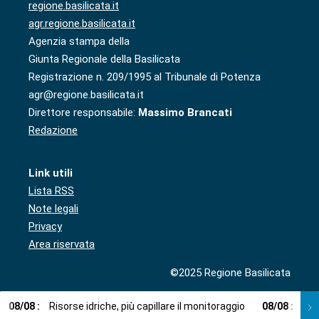
regione.basilicata.it
agr.regione.basilicata.it
Agenzia stampa della
Giunta Regionale della Basilicata
Registrazione n. 209/1995 al Tribunale di Potenza
agr@regione.basilicata.it
Direttore responsabile:
Massimo Brancati
Redazione
Link utili
Lista RSS
Note legali
Privacy
Area riservata
©2025 Regione Basilicata
08
/
08
:
Risorse idriche, più capillare il monitoraggio
08
/
08
:
Cup