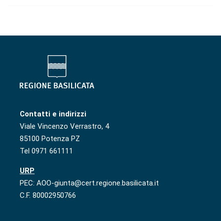
Contatti e indirizzi
Viale Vincenzo Verrastro, 4
85100 Potenza PZ
Tel 0971 661111
URP
PEC: AOO-giunta@cert.regione.basilicata.it
C.F. 80002950766