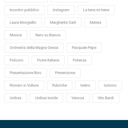
Incontro pubblico
Instagram
La terra mi tiene
Laura Mongiello
Margherita Sarli
Matera
Musica
Nero su Bianco
Orchestra della Magna Grecia
Pasquale Pepe
Policoro
Poste Italiane
Potenza
Presentazione libro
Prevenzione
Rionero in Vulture
Rubriche
teatro
turismo
Unibas
Unibas Inside
Venosa
Vito Bardi