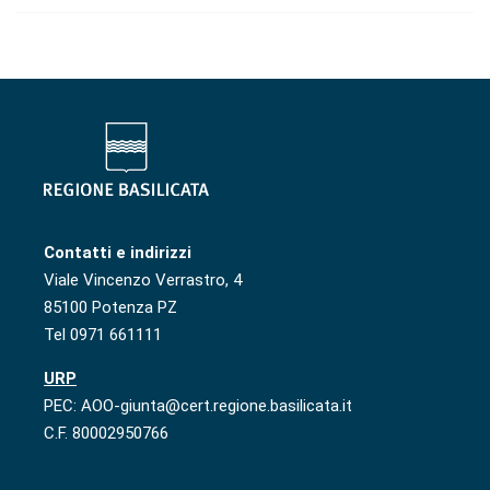
Contatti e indirizzi
Viale Vincenzo Verrastro, 4
85100 Potenza PZ
Tel 0971 661111
URP
PEC: AOO-giunta@cert.regione.basilicata.it
C.F. 80002950766