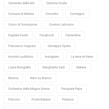
Camerata delle Arti
Carmine Cicala
Comune di Matera
Concerto
Convegno
Corso di formazione
Cosimo Latronico
Digitale Facile
Facebook
Ferrandina
Francesco Cupparo
Giuseppe Spera
Incontro pubblico
Instagram
La terra mi tiene
Laura Mongiello
Margherita Sarli
Matera
Musica
Nero su Bianco
Orchestra della Magna Grecia
Pasquale Pepe
Policoro
Poste Italiane
Potenza