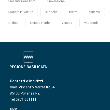
Presentazione libro
Prevenzione
Rionero in Vulture
Rubriche
teatro
turismo
Unibas
Unibas Inside
Venosa
Vito Bardi
Contatti e indirizzi
Viale Vincenzo Verrastro, 4
85100 Potenza PZ
Tel 0971 661111
URP