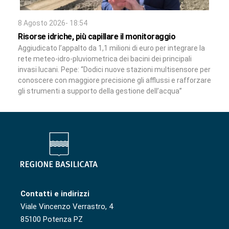
8 Agosto 2026- 18:54
Risorse idriche, più capillare il monitoraggio
Aggiudicato l’appalto da 1,1 milioni di euro per integrare la
rete meteo-idro-pluviometrica dei bacini dei principali
invasi lucani. Pepe: “Dodici nuove stazioni multisensore per
conoscere con maggiore precisione gli afflussi e rafforzare
gli strumenti a supporto della gestione dell’acqua”
Contatti e indirizzi
Viale Vincenzo Verrastro, 4
85100 Potenza PZ