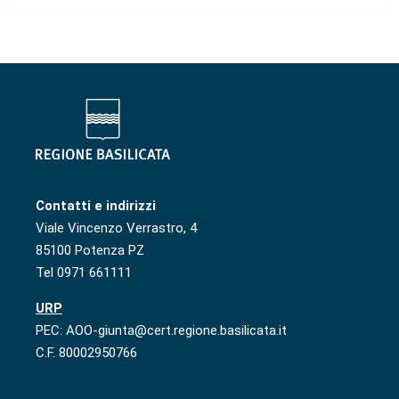
Contatti e indirizzi
Viale Vincenzo Verrastro, 4
85100 Potenza PZ
Tel 0971 661111
URP
PEC: AOO-giunta@cert.regione.basilicata.it
C.F. 80002950766