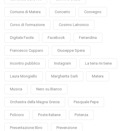
Comune di Matera
Concerto
Convegno
Corso di formazione
Cosimo Latronico
Digitale Facile
Facebook
Ferrandina
Francesco Cupparo
Giuseppe Spera
Incontro pubblico
Instagram
La terra mi tiene
Laura Mongiello
Margherita Sarli
Matera
Musica
Nero su Bianco
Orchestra della Magna Grecia
Pasquale Pepe
Policoro
Poste Italiane
Potenza
Presentazione libro
Prevenzione