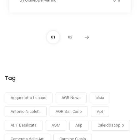
9
By
Giuseppe Mafaro
01
02
Tag
Acquedotto Lucano
AGR News
alsia
Antonio Nicoletti
AOR San Carlo
Apt
APT Basilicata
ASM
Asp
Caleidoscopio
Camerata delle Arti
Carmine Cicala