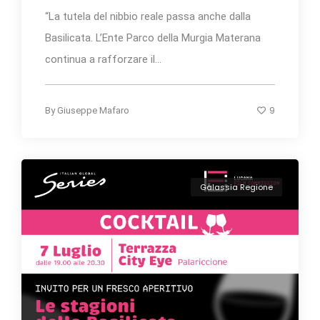
“La tutela del nibbio reale passa anche dalla
Basilicata. L’Ente Parco della Murgia Materana
continua a rafforzare il...
9
By
Giuseppe Mafaro
Galassia Regione