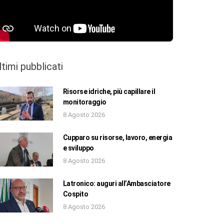
ltimi pubblicati
Risorse idriche, più capillare il
monitoraggio
8 Agosto 2026
Cupparo su risorse, lavoro, energia
e sviluppo
8 Agosto 2026
Latronico: auguri all’Ambasciatore
Cospito
8 Agosto 2026