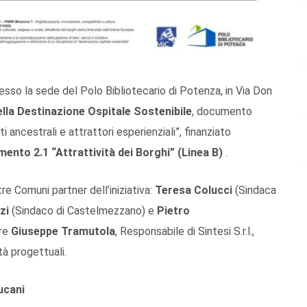
presso la sede del Polo Bibliotecario di Potenza, in Via Don
lla Destinazione Ospitale Sostenibile
, documento
 ancestrali e attrattori esperienziali”, finanziato
nto 2.1 “Attrattività dei Borghi” (Linea B)
.
re Comuni partner dell’iniziativa:
Teresa Colucci
(Sindaca
zi
(Sindaco di Castelmezzano) e
Pietro
tre
Giuseppe Tramutola
, Responsabile di Sintesi S.r.l.,
tà progettuali.
ucani