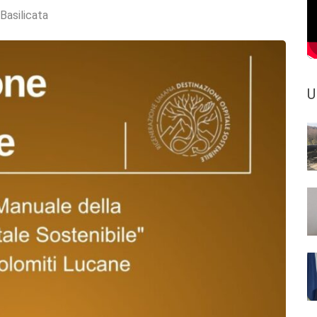
 Basilicata
U