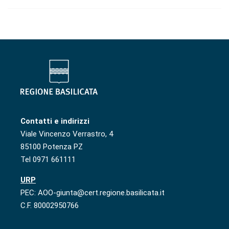
Contatti e indirizzi
Viale Vincenzo Verrastro, 4
85100 Potenza PZ
Tel 0971 661111
URP
PEC: AOO-giunta@cert.regione.basilicata.it
C.F. 80002950766