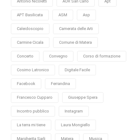
Antonio Nicoletti
AOR San Carlo
Apt
APT Basilicata
ASM
Asp
Caleidoscopio
Camerata delle Arti
Carmine Cicala
Comune di Matera
Concerto
Convegno
Corso di formazione
Cosimo Latronico
Digitale Facile
Facebook
Ferrandina
Francesco Cupparo
Giuseppe Spera
Incontro pubblico
Instagram
La terra mi tiene
Laura Mongiello
Margherita Sarli
Matera
Musica